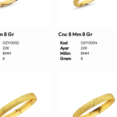
m 8 Gr
Cnc 8 Mm 8 Gr
Kod
OZY0032
OZY0034
Ayar
22K
22K
Milim
8MM
8MM
Gram
8
8