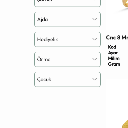
Ajda
Cnc 8 M
Hediyelik
Kod
Ayar
Milim
Örme
Gram
Çocuk