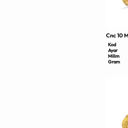
Cnc 10 M
Kod
Ayar
Milim
Gram