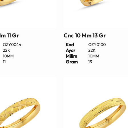
m 11 Gr
Cnc 10 Mm 13 Gr
Kod
OZY0044
OZY0100
Ayar
22K
22K
Milim
10MM
10MM
Gram
11
13