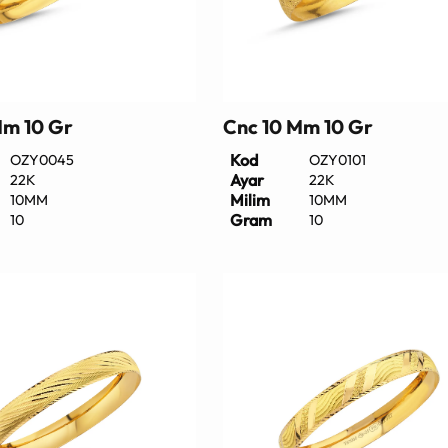
Mm 10 Gr
Cnc 10 Mm 10 Gr
Kod
OZY0045
OZY0101
Ayar
22K
22K
Milim
10MM
10MM
Gram
10
10