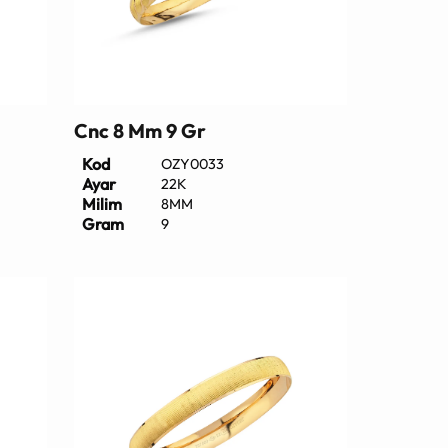
Cnc 8 Mm 9 Gr
Kod
OZY0033
Ayar
22K
Milim
8MM
Gram
9