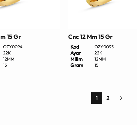
Mm 15 Gr
Cnc 12 Mm 15 Gr
Kod
OZY0094
OZY0095
Ayar
22K
22K
Milim
12MM
12MM
Gram
15
15
1
2