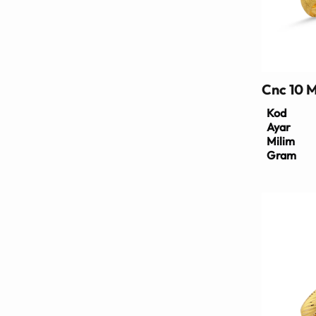
Cnc 10 
Kod
Ayar
Milim
Gram