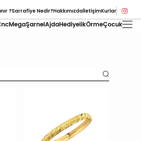
ınır ?
Sarrafiye Nedir?
Hakkımızda
İletişim
Kurlar
Cnc
Mega
Şarnel
Ajda
Hediyelik
Örme
Çocuk