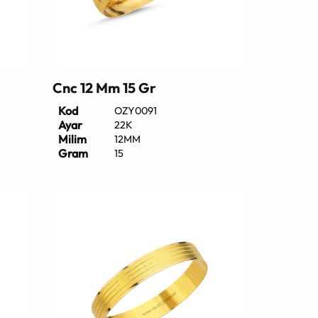
Cnc 12 Mm 15 Gr
Kod
OZY0091
Ayar
22K
Milim
12MM
Gram
15