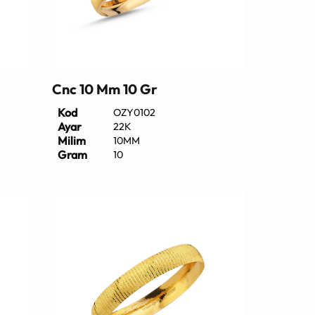
Cnc 10 Mm 10 Gr
Kod
OZY0102
Ayar
22K
Milim
10MM
Gram
10