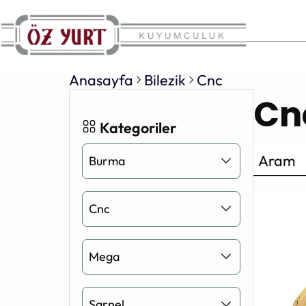
Anasayfa
Bilezik
Cnc
Cn
Kategoriler
Arama
Burma
Cnc
Mega
Şarnel