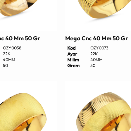
c 40 Mm 50 Gr
Mega Cnc 40 Mm 50 Gr
Kod
OZY0058
OZY0073
Ayar
22K
22K
Milim
40MM
40MM
Gram
50
50