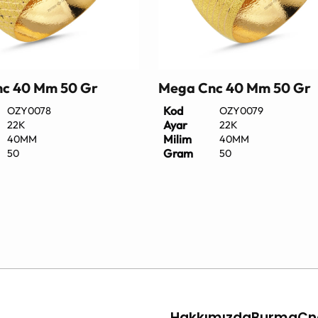
c 40 Mm 50 Gr
Mega Cnc 40 Mm 50 Gr
Kod
OZY0078
OZY0079
Ayar
22K
22K
Milim
40MM
40MM
Gram
50
50
Hakkımızda
Burma
Cn