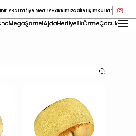
ınır ?
Sarrafiye Nedir?
Hakkımızda
İletişim
Kurlar
Cnc
Mega
Şarnel
Ajda
Hediyelik
Örme
Çocuk