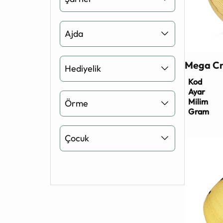
Ajda
Mega Cn
Hediyelik
Kod
Ayar
Milim
Örme
Gram
Çocuk