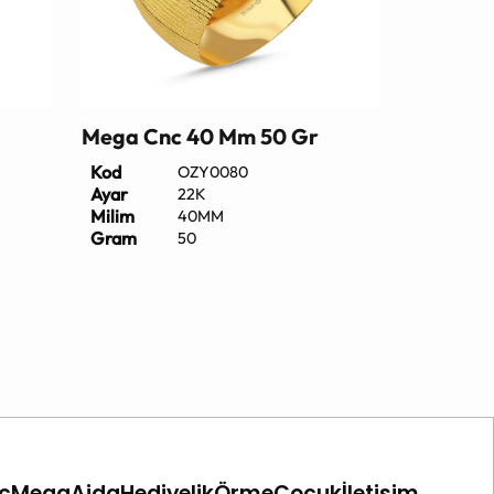
Mega Cnc 40 Mm 50 Gr
Kod
OZY0080
Ayar
22K
Milim
40MM
Gram
50
c
Mega
Ajda
Hediyelik
Örme
Çocuk
İletişim