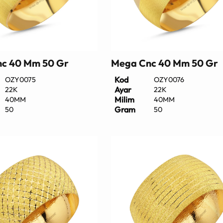
c 40 Mm 50 Gr
Mega Cnc 40 Mm 50 Gr
Kod
OZY0075
OZY0076
Ayar
22K
22K
Milim
40MM
40MM
Gram
50
50