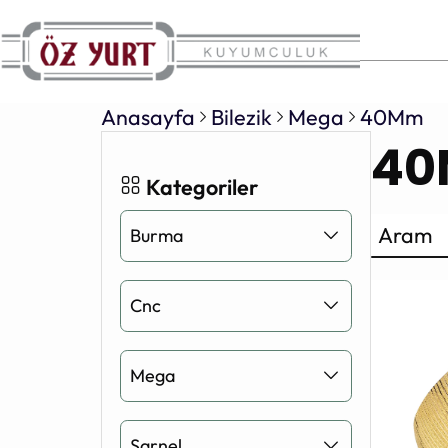
Anasayfa
Bilezik
Mega
40Mm
4
Kategoriler
Arama
Burma
Cnc
Mega
Şarnel